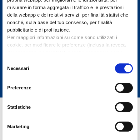
Non ancora
misurare in forma aggregata il traffico e le prestazioni
della webapp e dei relativi servizi, per finalità statistiche
Si
nonché, sulla base del tuo consenso, per finalità
pubblicitarie e di profilazione.
Per maggiori informazioni su come sono utilizzati i
cookie, per modificare le preferenze (inclusa la revoca
del consenso, se prestato), nonché per sapere come
Birra Peroni S.r.l.
tratta i dati personali – anche raccolti
Selezione
tramite cookie – puoi consultare la
privacy policy
e la
Necessari
del
cookie policy
.
consenso
Preferenze
Cliccando su “
Accetta tutti
” acconsenti all’utilizzo di tutti i
cookie. Cliccando sulla “
X
” in alto a destra saranno
mantenute le impostazioni predefinite che non
Statistiche
consentono l’utilizzo di cookie o altri strumenti di
tracciamento diversi dai cookie tecnici. Cliccando su
Marketing
“
Gestisci
” puoi gestire le tue preferenze. Puoi cambiare
le tue preferenze quando vuoi cliccando il pulsante